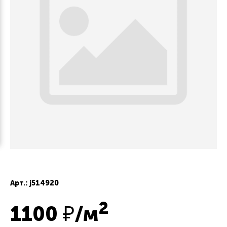
Арт.: j514920
2
1100
₽/м